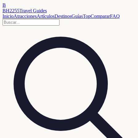
B
BH2255
Travel Guides
Inicio
Atracciones
Artículos
Destinos
Guías
Top
Comparar
FAQ