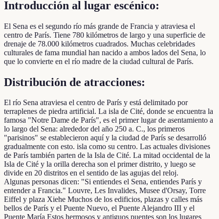
Introducción al lugar escénico:
El Sena es el segundo río más grande de Francia y atraviesa el
centro de París. Tiene 780 kilómetros de largo y una superficie de
drenaje de 78.000 kilómetros cuadrados. Muchas celebridades
culturales de fama mundial han nacido a ambos lados del Sena, lo
que lo convierte en el río madre de la ciudad cultural de París.
Distribución de atracciones:
El río Sena atraviesa el centro de París y está delimitado por
terraplenes de piedra artificial. La isla de Cité, donde se encuentra la
famosa "Notre Dame de París", es el primer lugar de asentamiento a
lo largo del Sena: alrededor del año 250 a. C., los primeros
"parisinos" se establecieron aquí y la ciudad de París se desarrolló
gradualmente con esto. isla como su centro. Las actuales divisiones
de París también parten de la Isla de Cité. La mitad occidental de la
Isla de Cité y la orilla derecha son el primer distrito, y luego se
divide en 20 distritos en el sentido de las agujas del reloj.
Algunas personas dicen: "Si entiendes el Sena, entiendes París y
entender a Francia." Louvre, Les Invalides, Musee d'Orsay, Torre
Eiffel y plaza Xiehe Muchos de los edificios, plazas y calles más
bellos de París y el Puente Nuevo, el Puente Alejandro III y el
Puente María Estos hermosos y antiguos puentes son los lugares