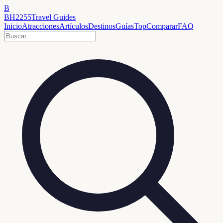
B
BH2255
Travel Guides
Inicio
Atracciones
Artículos
Destinos
Guías
Top
Comparar
FAQ