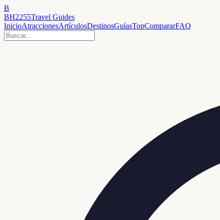
B
BH2255
Travel Guides
Inicio
Atracciones
Artículos
Destinos
Guías
Top
Comparar
FAQ